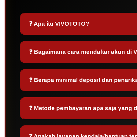
❓ Apa itu VIVOTOTO?
❓ Bagaimana cara mendaftar akun di
❓ Berapa minimal deposit dan penari
❓ Metode pembayaran apa saja yang 
❓ Apakah layanan kendala/bantuan ter