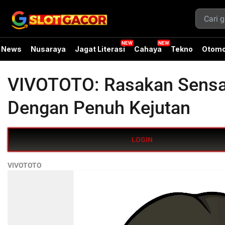
News
Nusaraya
Jagat Literasi
Cahaya
Tekno
Otomo
VIVOTOTO: Rasakan Sensa
Dengan Penuh Kejutan
LOGIN
VIVOTOTO