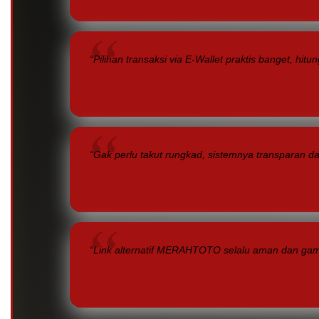
“Pilihan transaksi via E-Wallet praktis banget, 
“Gak perlu takut rungkad, sistemnya transparan da
“Link alternatif MERAHTOTO selalu aman dan gampa