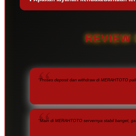
REVIEW
“Proses deposit dan withdraw di MERAHTOTO palin
“Main di MERAHTOTO servernya stabil banget, gak