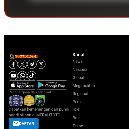
Kanal
News
Nasional
Global
Megapolitan
Penghargaan dan sertifikat:
Regional
Pemilu
Dapatkan kemenangan dan pundi
IKN
pundi pilihan di MERAHTOTO
Bola
DAFTAR
Tekno