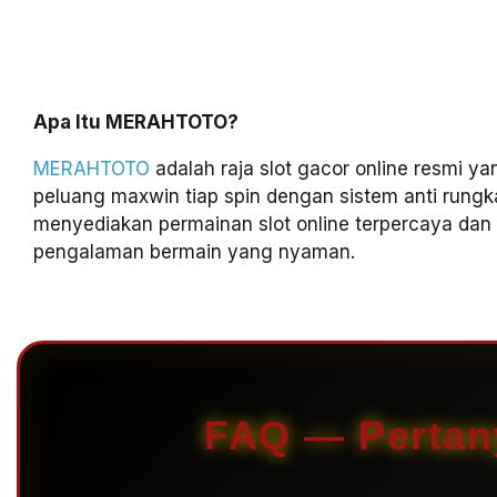
Apa Itu MERAHTOTO?
MERAHTOTO
adalah raja slot gacor online resmi 
peluang maxwin tiap spin dengan sistem anti rungka
menyediakan permainan slot online terpercaya dan 
pengalaman bermain yang nyaman.
FAQ — Perta