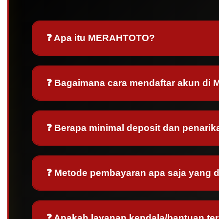
❓ Apa itu MERAHTOTO?
❓ Bagaimana cara mendaftar akun d
❓ Berapa minimal deposit dan penari
❓ Metode pembayaran apa saja yang 
❓ Apakah layanan kendala/bantuan ter