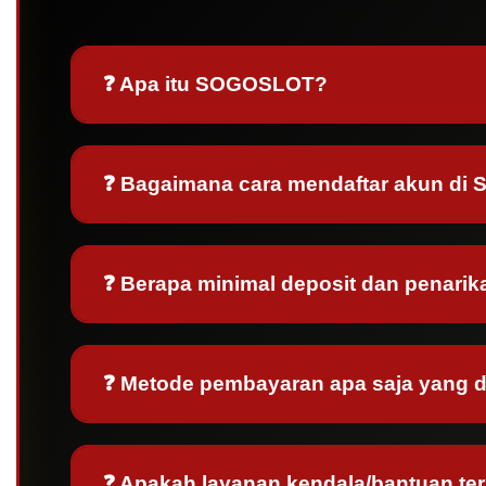
❓ Apa itu SOGOSLOT?
❓ Bagaimana cara mendaftar akun d
❓ Berapa minimal deposit dan penari
❓ Metode pembayaran apa saja yang 
❓ Apakah layanan kendala/bantuan ter